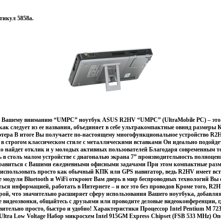
тикул 5858a.
 Вашему вниманию “UMPC” ноутбук ASUS R2HV “UMPC” (UltraMobile PC) – это
как следует из ее названия, объединяет в себе ультракомпактные овннд размеры
тера В итоге Вы получаете по-настоящему многофункциональное устройство R2H
 строгом классическом стиле с металлическими вставками Он идеально подойде
ко найдет отклик и у молодых активных пользователей Благодаря современным т
в столь малом устройстве с диагональю экрана 7” производительность полноцен
правиться с Вашими ежедневными офисными задачами При этом компактные разм
 и использовать просто как обычный КПК или GPS навигатор, ведь R2HV имеет в
 модули Bluetooth и WiFi откроют Вам дверь в мир беспроводных технологий Вы
ться информацией, работать в Интернете – и все это без проводов Кроме того, R2
ой, что значительно расширяет сферу использования Вашего ноутбука, добавля
 видеозвонки, общайтесь с друзьями или проводите деловые видеоконференции, г
вительно просто, быстро и удобно! Характеристики Процессор Intel Pentium M 723
Ultra Low Voltage Набор микросхем Intel 915GM Express Chipset (FSB 533 MHz) О