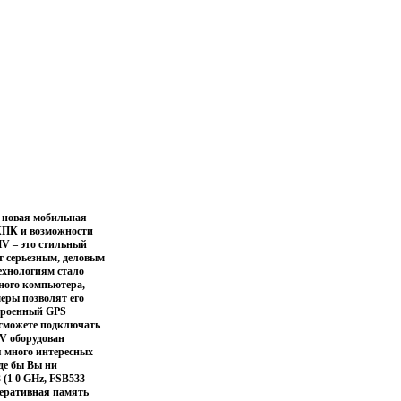
 новая мобильная
 КПК и возможности
V – это стильный
т серьезным, деловым
ехнологиям стало
ного компьютера,
еры позволят его
строенный GPS
 сможете подключать
HV оборудован
я много интересных
де бы Вы ни
 (1 0 GHz, FSB533
перативная память