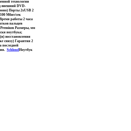
менной технологии
вод внешний DVD-
(моно) Порты 2xUSB 2
0/100 Мбит/сек
 Время работы 2 часа
атков пальцев
 Premium Размеры, мм
оски ноутбука;
(и) восстановления
ке снизу) Гарантия 2
а последней
ния.
Schlond
Ноутбук