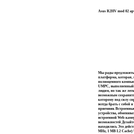
Asus R2HV mod 02 ар
Мы рады предложить
платформа, которая, 
полноценного компью
UMPC, выполненный в
людям, но так же лег
возможным сохранить 
которому под силу с
всегда брать с собой
приемник Встроенные
устройства, обменива
встроенной Web-камер
возможностей Делайте
находились Это дейст
MHz, 1 MB L2 Cache) 