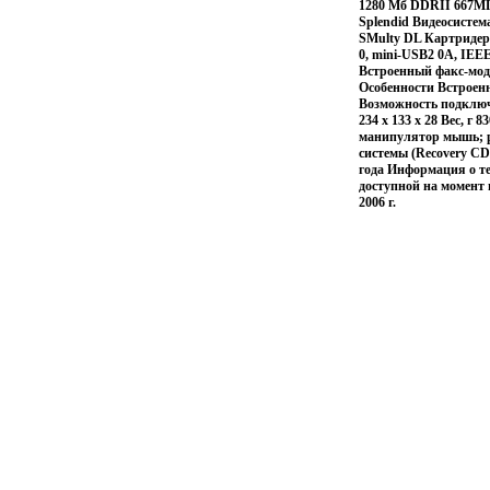
1280 Мб DDRII 667МГ
Splendid Видеосистем
SMulty DL Картридер
0, mini-USB2 0A, IEEE 
Встроенный факс-модем
Особенности Встроен
Возможность подключ
234 x 133 x 28 Вес, г
манипулятор мышь; ру
системы (Recovery CD
года Информация о те
доступной на момент
2006 г.