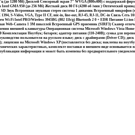
ц (до 1280 Мб) Дисплей Сенсорный экран 7" WVGA (800x400) с поддержкой фир
а Intel GMA 950 (до 256 Мб) Жесткий диск 80 Гб (4200 об /мин ) Оптический при
 SD Звук Встроенная звуковая стерео система 1 динамик Встроенный микрофон 
1394, S-Video, VGA, Type II CF, mic-in, line-out, RJ-45, RJ-11, DC-in Связь Сеть 1
 Wi-Fi Intel PRO/Wireless 3945BG (802 11b/g) Bluetooth 2 0 + EDR Питание Li-ion
ная Web-Camera 1 3М пикселей Встроенный GPS приемник (SIRF3) Сканер отпеч
ения внешней клавиатуры Операционная система Microsoft Windows Vista Home
 830 Комплектация Ноутбук; батарея; адаптер питания (110-240В); сумка для перен
ководство пользователя на русском языке; диск с драйверами (Driver CD); диск 
); лицензия на Microsoft Windows XP (поставляется без диска; наклеена на ноутбу
хнических характеристиках, комплекте поставки и внешнем виде основывается н
 публикации информации и может быть изменена без предварительного уведомле