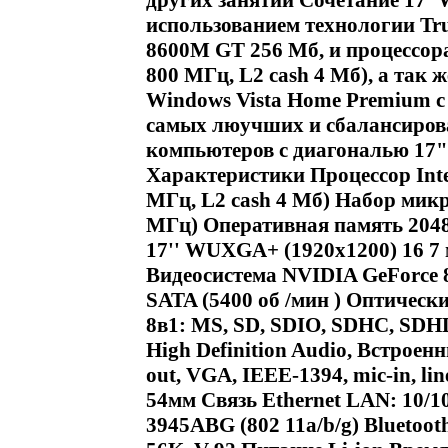
других занятий Сочетание 17"
использованием технологии Tru
8600M GT 256 Мб, и процессора 
800 МГц, L2 cash 4 Мб), а так 
Windows Vista Home Premium с d
самых люучших и сбалансиро
компьютеров с диагональю 17"
Характеристики Процессор Intel
МГц, L2 cash 4 Мб) Набор микр
МГц) Оперативная память 2048
17'' WUXGA+ (1920х1200) 16 7 м
Видеосистема NVIDIA GeForce 
SATA (5400 об /мин ) Оптичес
8в1: MS, SD, SDIO, SDHC, SDHD
High Definition Audio, Встроен
out, VGA, IEEE-1394, mic-in, line
54мм Связь Ethernet LAN: 10/10
3945ABG (802 11a/b/g) Bluetoo