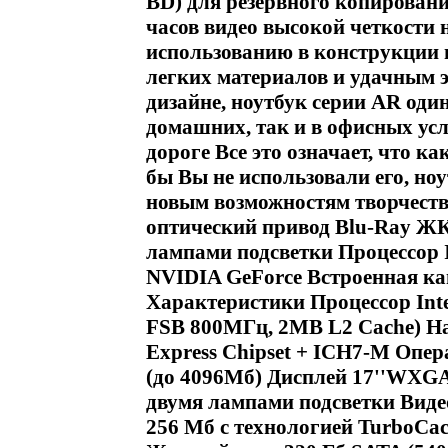
BD) для резервного копировани
часов видео высокой четкости 
использованию в конструкции 
легких материалов и удачным 
дизайне, ноутбук серии AR оди
домашних, так и в офисных усл
дороге Все это означает, что 
бы Вы не использовали его, но
новым возможностям творчеств
оптический привод Blu-Ray Ж
лампами подсветки Процессор I
NVIDIA GeForce Встроенная ка
Характеристики Процессор Intel
FSB 800МГц, 2MB L2 Cache) На
Express Chipset + ICH7-M Оп
(до 4096Мб) Дисплей 17''WXGA+ 
двумя лампами подсветки Виде
256 Мб с технологией TurboCac