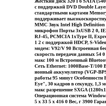
Жесткий диск 320 Гб SATA (540
с поддержкой DVD Double Laye
стандартными картами Memory 
поддерживает высокоскоростну
MMC Звук Intel High Definition
микрофон Порты 3xUSB 2 0, IEEE1
RJ-45, PCMCIA 1xType II, Expre
1 2 с поддержкой HDCP, S-Video
модем: V92/V 90 Встроенная бе
скорость передачи данных 54 0 
макс 100 м Встроенный Bluetoot
Сеть Ethernet: 1000Base-T/10
ионный аккумулятор (VGP-BPS2
работы 95 минут Особенности 
Eye", 30 кадров в секунду, 1,3
макс разрешение SXGA (1280x
Операционная система Windows
5 x 33 5 x 416 0 Вес, г 3900 Г