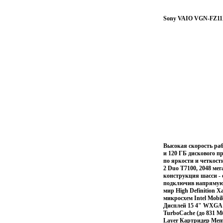
Sony VAIO VGN-FZ11
Высокая скорость раб
и 120 ГБ дискового 
по яркости и четкост
2 Duo T7100, 2048 м
конструкция шасси -
подключив напрямую 
мир High Definition Х
микросхем Intel Mobi
Дисплей 15 4" WXGA (
TurboCache (до 831 
Layer Картридер Memo