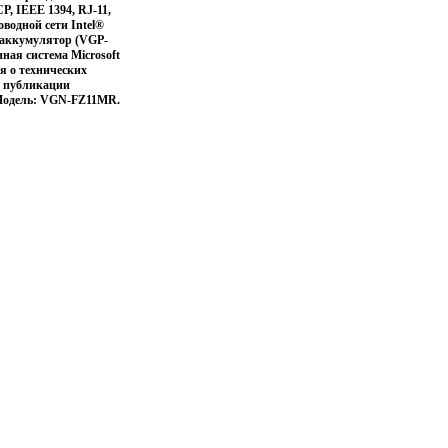
P, IEEE 1394, RJ-11,
оводной сети Intel®
й аккумулятор (VGP-
ная система Microsoft
ия о технических
т публикации
 Модель: VGN-FZ11MR.