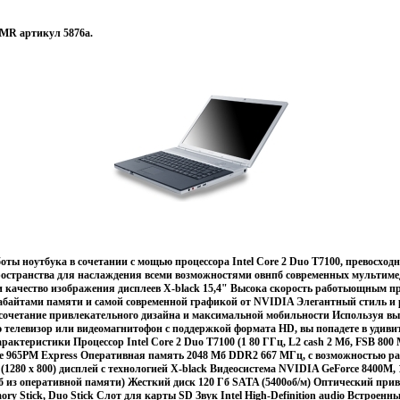
MR артикул 5876a.
оты ноутбука в сочетании с мощью процессора Intel Core 2 Duo T7100, превосхо
пространства для наслаждения всеми возможностями овнпб современных мультим
и качество изображения дисплеев X-black 15,4" Высока скорость работыощным пр
егабайтами памяти и самой современной графикой от NVIDIA Элегантный стиль 
 сочетание привлекательного дизайна и максимальной мобильности Используя в
телевизор или видеомагнитофон с поддержкой формата HD, вы попадете в удив
арактеристики Процессор Intel Core 2 Duo T7100 (1 80 ГГц, L2 cash 2 Мб, FSB 80
le 965PM Express Оперативная память 2048 Мб DDR2 667 МГц, с возможностью р
1280 x 800) дисплей с технологией X-black Видеосистема NVIDIA GeForce 8400M, 
Мб из оперативной памяти) Жесткий диск 120 Гб SATA (5400об/м) Оптический пр
ry Stick, Duo Stick Слот для карты SD Звук Intel High-Definition audio Встроенн