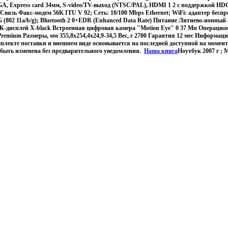
GA, Express card 34мм, S-video/TV-выход (NTSC/PAL), HDMI 1 2 с поддержкой HDC
in, Связь Факс-модем 56K ITU V 92; Сеть: 10/100 Mbps Ethernet; WiFi: адаптер беспр
 (802 11a/b/g); Bluetooth 2 0+EDR (Enhanced Data Rate) Питание Литиево-ионны
-дисплей X-black Встроенная цифровая камера "Motion Eye" 0 37 Мп Операцион
remium Размеры, мм 355,8x254,4x24,9-34,5 Вес, г 2700 Гарантия 12 мес Информац
плекте поставки и внешнем виде основывается на последней доступной на момен
быть изменена без предварительного уведомления.
Наша книга
Ноутбук 2007 г ;