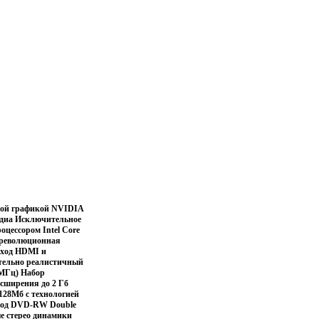
дной графикой NVIDIA
едиа Исключительное
оцессором Intel Core
и революционная
ыход HDMI и
ительно реалистичный
0 МГц) Набор
асширения до 2 Гб
128Мб с технологией
ивод DVD-RW Double
ые стерео динамики