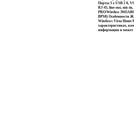
Порты 3 x USB 2 0, V
RJ-45, line-out, mic-
PRO/Wireless 3945ABG
BPS8) Особенности ЖК
Windows Vista Home P
характеристиках, ком
информации и может 