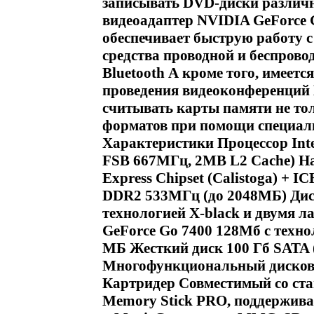
записывать DVD-диски различ
видеоадаптер NVIDIA GeForce 
обеспечивает быструю работу с
средства проводной и беспровод
Bluetooth А кроме того, имеетс
проведения видеоконференций 
считывать карты памяти не тол
форматов при помощи специаль
Характеристики Процессор Intel
FSB 667МГц, 2MB L2 Cache) На
Express Chipset (Calistoga) +
DDR2 533МГц (до 2048МБ) Дисп
технологией X-black и двумя 
GeForce Go 7400 128Мб с техно
МБ Жесткий диск 100 Гб SATA (
Многофункциональный дисков
Картридер Совместимый со ст
Memory Stick PRO, поддержива