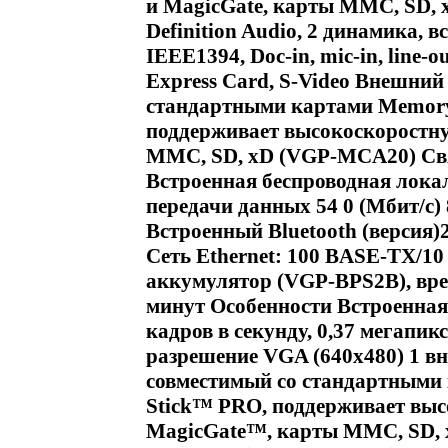
и MagicGate, карты MMC, SD, 
Definition Audio, 2 динамика,
IEEE1394, Doc-in, mic-in, line-
Express Card, S-Video Внешний
стандартными картами Memory 
поддерживает высокоскоростну
MMC, SD, xD (VGP-MCA20) Свя
Встроенная беспроводная локал
передачи данных 54 0 (Мбит/с) 
Встроенный Bluetooth (версия)2
Сеть Ethernet: 100 BASE-TX/1
аккумулятор (VGP-BPS2B), вре
минут Особенности Встроенная
кадров в секунду, 0,37 мегапик
разрешение VGA (640x480) 1 в
совместимый со стандартными
Stick™ PRO, поддерживает выс
MagicGate™, карты MMC, SD,