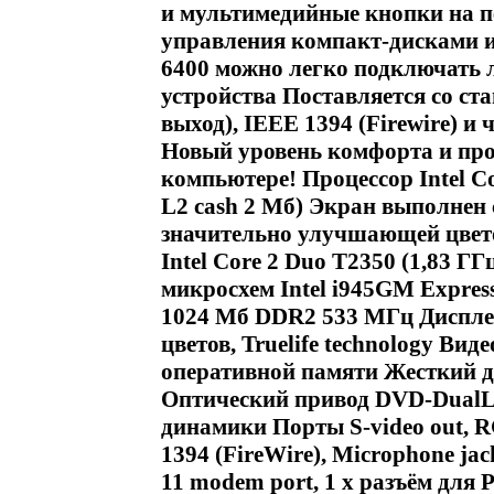
и мультимедийные кнопки на п
управления компакт-дисками и
6400 можно легко подключать
устройства Поставляется со ст
выход), IEEE 1394 (Firewire) 
Новый уровень комфорта и пр
компьютере! Процессор Intel Co
L2 cash 2 Мб) Экран выполнен с
значительно улучшающей цвет
Intel Core 2 Duo T2350 (1,83 Г
микросхем Intel i945GM Expre
1024 Мб DDR2 533 МГц Дисплей
цветов, Truelife technology Вид
оперативной памяти Жесткий ди
Оптический привод DVD-DualLa
динамики Порты S-video out, RG
1394 (FireWire), Microphone jac
11 modem port, 1 x разъём для 