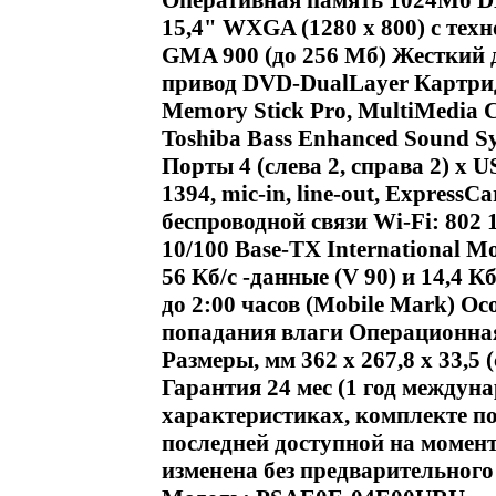
Оперативная память 1024Мб D
15,4" WXGA (1280 x 800) с техн
GMA 900 (до 256 Мб) Жесткий д
привод DVD-DualLayer Картриде
Memory Stick Pro, MultiMedia C
Toshiba Bass Enhanced Sound S
Порты 4 (слева 2, справа 2) x U
1394, mic-in, line-out, Express
беспроводной связи Wi-Fi: 802 1
10/100 Base-TX International Mo
56 Кб/с -данные (V 90) и 14,4 К
до 2:00 часов (Mobile Mark) О
попадания влаги Операционная
Размеры, мм 362 x 267,8 x 33,5 (с
Гарантия 24 мес (1 год междун
характеристиках, комплекте по
последней доступной на момен
изменена без предварительног