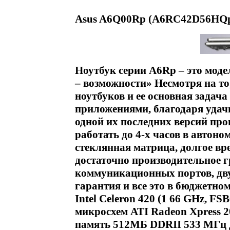
Asus A6Q00Rp (A6RC42D56HQp)
Ноутбук серии A6Rp – это мод
– возможности» Несмотря на то
ноутбуков и ее основная задач
приложениями, благодаря удачн
одной их последних версий проц
работать до 4-х часов в автон
стеклянная матрица, долгое вр
достаточно производительное 
коммуникационных портов, дв
гарантия и все это в бюджетно
Intel Celeron 420 (1 66 GHz, F
микросхем ATI Radeon Xpress
память 512МБ DDRII 533 МГц 