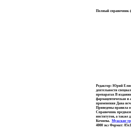
Полный справочник ф
Редактор: Юрий Елис
деятельности специал
препаратах В издани
фармацевтическая и а
применения Дана исч
Приведены правила оф
Справочник предназн
институтов, а также 
Кочнева.
Мужские т
4000 экз Формат: 85x1