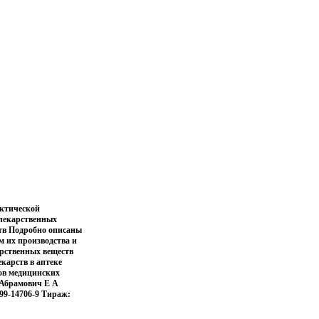
актической
 лекарственных
ств Подробно описаны
м их производства и
рственных веществ
карств в аптеке
ов медицинских
 Абрамович Е А
699-14706-9 Тираж: