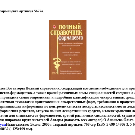
армацевта артикул 5677a.
еев Все авторы Полный справочник, содержащий все самые необходимые для пр
истов-фармацевтов, а также врачей различных овмъе специальностей сведения о
и приведена самая современная и подробная классификация лекарственных сред
птечная технологии приготовления лекарственных форм, требования к процесса
ерпывающая информация по контролю качества лекарств, несовместимости лека
ормления рецептов, отпуска по ним лекарственных средств, а также хранения ле
ачен для специалистов-фармацевтов, врачей различных специальностей, студент
для широкого круга читателей Авторы (показать всех авторов) О Ананьева Ольга
русы
Издательство: Эксмо, 2006 г Твердый переплет, 768 стр ISBN 5-699-14706-3, 5-
08/32 (~125x199 мм).