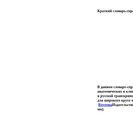
Краткий словарь-спр
В данном словаре-сп
анатомических и кли
и русской транскрипц
для широкого круга 
Roverma
Издательство
мм).