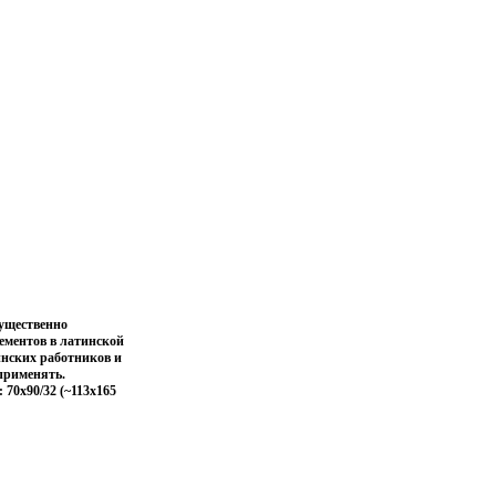
мущественно
ементов в латинской
инских работников и
применять.
 70x90/32 (~113х165