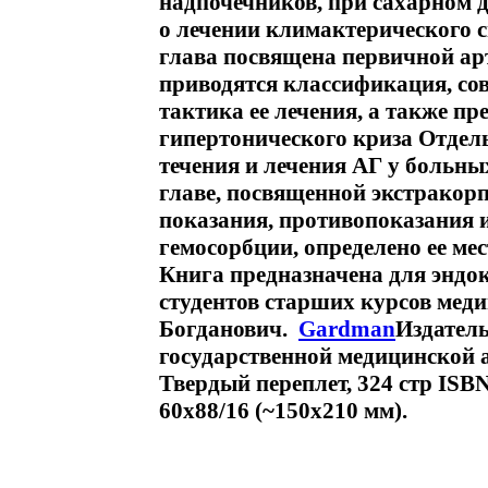
надпочечников, при сахарном 
о лечении климактерического
глава посвящена первичной ар
приводятся классификация, сов
тактика ее лечения, а также п
гипертонического криза Отдел
течения и лечения АГ у больн
главе, посвященной экстракор
показания, противопоказания 
гемосорбции, определено ее ме
Книга предназначена для эндок
студентов старших курсов мед
Богданович.
Gardman
Издатель
государственной медицинской 
Твердый переплет, 324 стр ISB
60x88/16 (~150x210 мм).