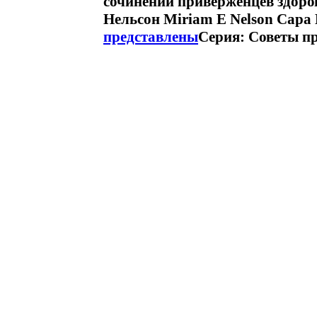
сочинений приверженцев здор
Нельсон Miriam E Nelson Сара
представлены
Серия: Советы п