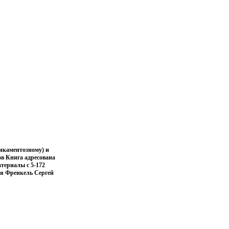
дикаментозному) и
в Книга адресована
териалы c 5-172
ья Френкель Сергей