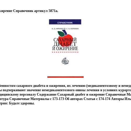
жирение Справочник артикул 5871a.
енностям сахарного диабета и ожирения, их лечению (медикаментозному и неме
 подчеркивают значение немедикаментозного овноы лечения в условиях курорто
едицинскому персоналу Содержание Сахарный диабет и ожирение Справочные Ма
атура Справочные Материалы c 173-173 Об авторах Статья c 174-174 Авторы Ил
ерия: Будьте здоровы.