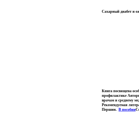
Сахарный диабет и о
Книга посвящена особ
профилактике Авторы
врачам и среднему м
Рекомендуемая литер
Першин.
В пособии
С