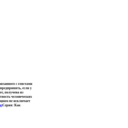
вязанного с глистами
предпринять, если у
е, получена из
тность человеческих
ациям не исключает
ие
Серия: Как