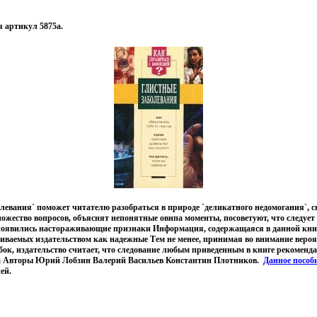
 артикул 5875a.
левания` поможет читателю разобраться в природе `деликатного недомогания`, с
ожество вопросов, объяснят непонятные овнпа моменты, посоветуют, что следует 
 появились настораживающие признаки Информация, содержащаяся в данной книг
иваемых издательством как надежные Тем не менее, принимая во внимание вероя
ок, издательство считает, что следование любым приведенным в книге рекоменд
а Авторы Юрий Лобзин Валерий Васильев Константин Плотников.
Данное пособ
ей.