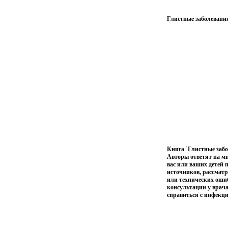
Глистные заболевания
Книга `Глистные забо
Авторы ответят на мн
вас или ваших детей
источников, рассматр
или технических ошиб
консультации у врач
справиться с инфекци