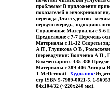
помогает читателям углубить 
проблемам В приложении прив
показателей в эндокринологии
перевода Для студентов - медик
первую очередь, эндокринолог
Справочные Материалы c 5-6 П
Предисловие c 7-7 Перечень о
Материалы c 11-12 Секреты эн
А П , Глушкова О В , Ромаскеви
(переводчики: Волченко А П , 
Комментарии c 385-388 Предм
Материалы c 389-406 Авторы 
T McDermott.
Художник:
Издат
стр ISBN 5-7989-0021-5, 1-5605
84x104/32 (~220x240 мм).